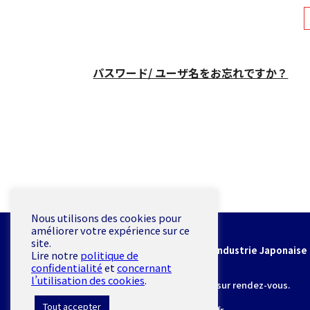
パスワード/ ユーザ名をお忘れですか？
Nous utilisons des cookies pour
améliorer votre expérience sur ce
CCIJF
site.
Chambre de Commerce et d'Industrie Japonaise 
Lire notre
politique de
confidentialité
et
concernant
19 rue de Milan 75009 Paris
l’utilisation des cookies
.
*L’accès se fait exclusivement sur rendez-vous.
Tout accepter
E-mail :
secretariat@ccijf.asso.fr