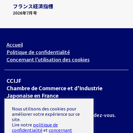
フランス経済指標
2026年7月号
Accueil
Politique de confidentialité
Concernant l’utilisation des cookies
CCIJF
Chambre de Commerce et d'Industrie
Japonaise en France
19 rue de Milan 75009 Paris
Nous utilisons des cookies pour
améliorer votre expérience sur ce
*L’accès se fait exclusivement sur rendez-vous.
site.
Lire notre
politique de
E-mail :
secretariat@ccijf.asso.fr
confidentialité
et
concernant