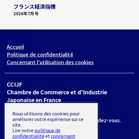
フランス経済指標
2026年7月号
Accueil
Politique de confidentialité
Concernant l’utilisation des cookies
CCIJF
Chambre de Commerce et d'Industrie
Japonaise en France
19 rue de Milan 75009 Paris
Nous utilisons des cookies pour
améliorer votre expérience sur ce
*L’accès se fait exclusivement sur rendez-vous.
site.
Lire notre
politique de
E-mail :
secretariat@ccijf.asso.fr
confidentialité
et
concernant