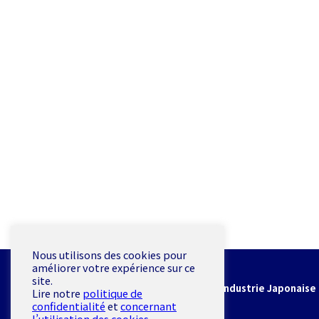
Nous utilisons des cookies pour
améliorer votre expérience sur ce
CCIJF
site.
Chambre de Commerce et d'Industrie Japonaise 
Lire notre
politique de
confidentialité
et
concernant
19 rue de Milan 75009 Paris
l’utilisation des cookies
.