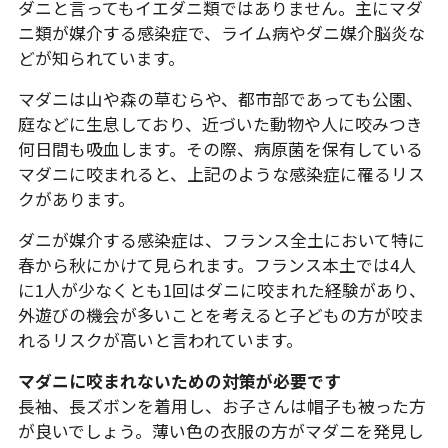
ダニと言ってもイエダニ類ではありません。主にマダ
ニ類が媒介する感染症で、ライム病やダニ媒介脳炎な
どが知られています。
マダニは山や森の草むらや、都市部であっても公園、
庭などに生息しており、近づいた動物や人に咬みつき
何日間も吸血します。その際、病原菌を保有している
マダニに咬まれると、上記のような感染症に罹るリス
クがあります。
ダニが媒介する感染症は、フランス全土において特に
春から秋にかけて見られます。フランス本土では4人
に1人が少なくとも1回はダニに咬まれた経験があり、
外遊びの機会が多いことを考えると子どもの方が咬ま
れるリスクが高いと言われています。
マダニに咬まれないための対策が必要です
長袖、長ズボンを着用し、お子さんは帽子も被った方
が良いでしょう。薄い色の衣服の方がマダニを発見し