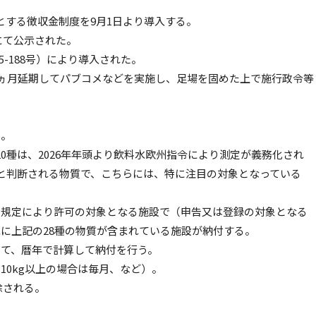
とする徴収金制度を9月1日より導入する。
報にて公示された。
25-188号）により導入された。
6ヵ月延期してパブコメなどを実施し、足場を固めた上で施行政令等
。
る。
20種は、2026年年頭より飲料水欧州指令により測定が義務化され
と判断される物質で、こちらには、特に注目の対象となっている
の規定により許可の対象となる施設で（申告又は登録の対象となる
に上記の28種の物質が含まれている施設が納付する。
して、暦年で計算して納付を行う。
10kg以上の場合は毎月、など）。
除される。