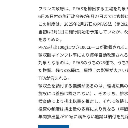
フランス政府は、PFASを排出する工場を対象
6月25日付の施行政令等が6月27日までに官
この制度は、2025年2月27日のPFAS法（第20
当初は3月1日に施行開始を予定していたが、
をまとめた。
PFAS排出100gにつき100ユーロが徴収される
徴収額はインフレ率により毎年自動改定され
対象となるのは、PFASのうちの28種で、うち
た物質、残りの8種は、環境上の影響が大きい
TFAが含まれる。
徴収金を納付する義務があるのは、環境法典
施設には義務は課されない）、そのうち、排水
検査値により排出総量を推定し、それに依拠
検査の頻度は排出量の多寡により異なる（年間
年間排出量が100gに満たない施設は納付を免