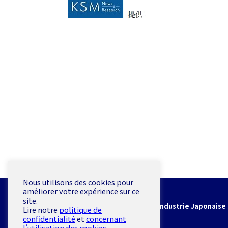
Nous utilisons des cookies pour
améliorer votre expérience sur ce
CCIJF
site.
Chambre de Commerce et d'Industrie Japonaise 
Lire notre
politique de
confidentialité
et
concernant
19 rue de Milan 75009 Paris
l’utilisation des cookies
.