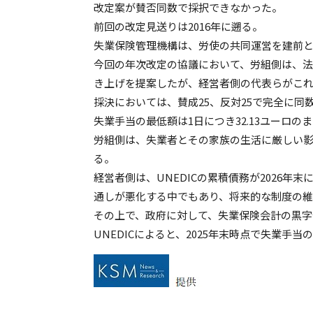
改定案が賛否同数で採択できなかった。
前回の改定見送りは2016年に遡る。
失業保険管理機構は、労使の共同運営を建前
今回の年次改定の協議において、労組側は、法定
き上げを提案したが、経営者側の代表らがこ
採決においては、賛成25、反対25で完全に
失業手当の最低額は1日につき32.13ユーロの
労組側は、失業者とその家族の生活に厳しい
る。
経営者側は、UNEDICの累積債務が2026年
通しが悪化する中でもあり、将来的な制度の
その上で、政府に対して、失業保険会計の黒
UNEDICによると、2025年末時点で失業手当