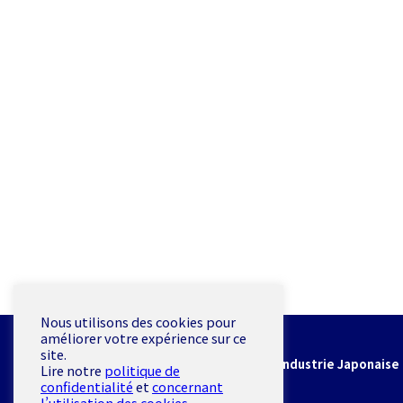
Nous utilisons des cookies pour
améliorer votre expérience sur ce
CCIJF
site.
Chambre de Commerce et d'Industrie Japonaise 
Lire notre
politique de
confidentialité
et
concernant
19 rue de Milan 75009 Paris
l’utilisation des cookies
.