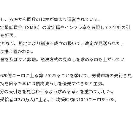
とし、双方から同数の代表が集まり運営されている。
最低賃金（SMIC）の改定幅やインフレ率を参照して2.41％の引
れを拒否。
同数となり、規定により議決不成立の扱いで、改定が見送られた。
まま据え置かれた。
影響を及ぼすと非難。議決方式の見直しを求める声も上がってい
末に620億ユーロに上る勢いであることを挙げて、労働市場の先行き見
維持を図るためには債務減らしを優先すべきだと主張。
字分の天引きを見合わせるよう求める考えを重ねて示した。
の受給者は270万人に上る。平均受給額は1040ユーロだった。