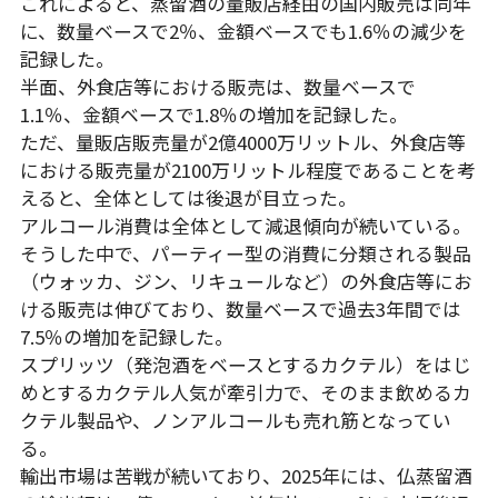
これによると、蒸留酒の量販店経由の国内販売は同年
に、数量ベースで2％、金額ベースでも1.6％の減少を
記録した。
半面、外食店等における販売は、数量ベースで
1.1％、金額ベースで1.8％の増加を記録した。
ただ、量販店販売量が2億4000万リットル、外食店等
における販売量が2100万リットル程度であることを考
えると、全体としては後退が目立った。
アルコール消費は全体として減退傾向が続いている。
そうした中で、パーティー型の消費に分類される製品
（ウォッカ、ジン、リキュールなど）の外食店等にお
ける販売は伸びており、数量ベースで過去3年間では
7.5％の増加を記録した。
スプリッツ（発泡酒をベースとするカクテル）をはじ
めとするカクテル人気が牽引力で、そのまま飲めるカ
クテル製品や、ノンアルコールも売れ筋となってい
る。
輸出市場は苦戦が続いており、2025年には、仏蒸留酒