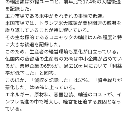
の輸出額は37億ユーロと、前年比で17.4％の大幅後退
を記録した。
主力市場である米中がそれぞれの事情で低迷。
米国市場では、トランプ米大統領が関税関連の威嚇を
繰り返していることが特に響いている。
その主な標的であるコニャックの輸出は25％程度と特
に大きな後退を記録した。
このため、生産者の経営環境も悪化が目立っている。
仏国内の蒸留酒の生産者の95％は中小企業が占めてい
るが、業界企業の65％が、過去10ヵ月において「利益
率が低下した」と回答。
このほか、「減収を記録した」は57％、「資金繰りが
悪化した」は69％に上っている。
エネルギー、原材料、容器包装、輸送のコストが、イ
ンフレ高進の中で増大し、経営を圧迫する要因となっ
ている。