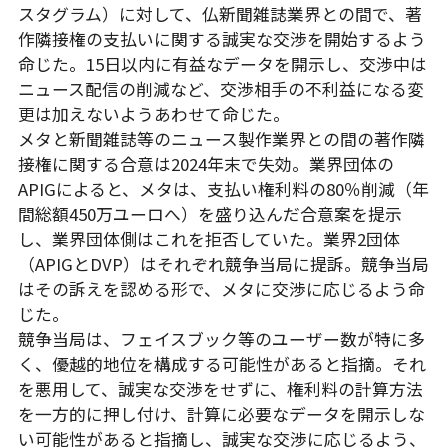
スタグラム）に対して、仏新聞雑誌業界との間で、著
作隣接権の支払いに関する誠実な交渉を開始するよう
命じた。15日以内に有益なデータを開示し、交渉中は
ニュース配信の削減など、交渉相手の不利益になる変
更は加えないようあわせて命じた。
メタと新聞雑誌等のニュース製作業界との間の著作隣
接権に関する合意は2024年末で失効。業界団体の
APIGによると、メタは、支払い権利料の80％削減（年
間総額450万ユーロへ）を盛り込んだ合意案を提示
し、業界団体側はこれを拒否していた。業界2団体
（APIGとDVP）はそれぞれ競争当局に提訴。競争当局
はその訴えを認める形で、メタに交渉に応じるよう命
じた。
競争当局は、フェイスブック等のユーザー数が特に多
く、優越的地位を構成する可能性があると指摘。それ
を悪用して、誠実な交渉をせずに、権利料の計算方法
を一方的に押し付け、計算に必要なデータを開示しな
い可能性があると指摘し、誠実な交渉に応じるよう、