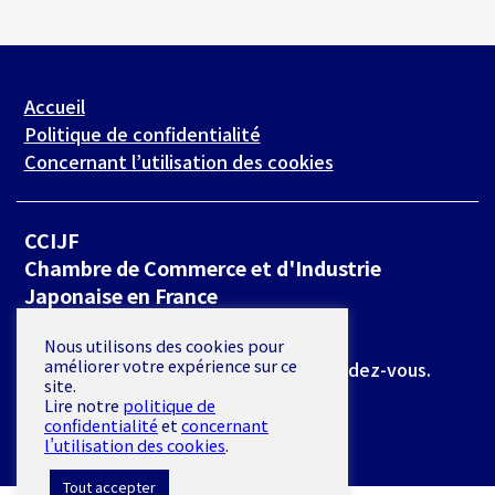
Accueil
Politique de confidentialité
Concernant l’utilisation des cookies
CCIJF
Chambre de Commerce et d'Industrie
Japonaise en France
19 rue de Milan 75009 Paris
Nous utilisons des cookies pour
améliorer votre expérience sur ce
*L’accès se fait exclusivement sur rendez-vous.
site.
Lire notre
politique de
E-mail :
secretariat@ccijf.asso.fr
confidentialité
et
concernant
l’utilisation des cookies
.
Tout accepter