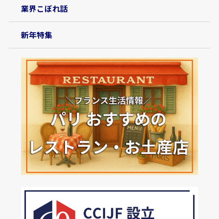
業界こぼれ話
新年特集