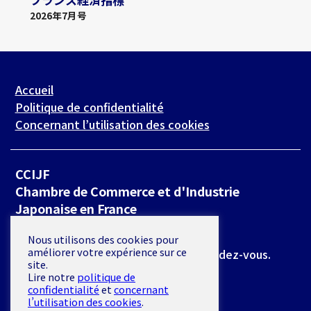
2026年7月号
Accueil
Politique de confidentialité
Concernant l’utilisation des cookies
CCIJF
Chambre de Commerce et d'Industrie
Japonaise en France
19 rue de Milan 75009 Paris
Nous utilisons des cookies pour
améliorer votre expérience sur ce
*L’accès se fait exclusivement sur rendez-vous.
site.
Lire notre
politique de
E-mail :
secretariat@ccijf.asso.fr
confidentialité
et
concernant
l’utilisation des cookies
.