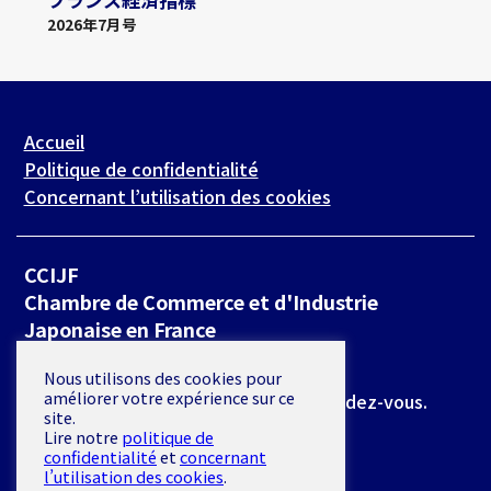
2026年7月号
Accueil
Politique de confidentialité
Concernant l’utilisation des cookies
CCIJF
Chambre de Commerce et d'Industrie
Japonaise en France
19 rue de Milan 75009 Paris
Nous utilisons des cookies pour
améliorer votre expérience sur ce
*L’accès se fait exclusivement sur rendez-vous.
site.
Lire notre
politique de
E-mail :
secretariat@ccijf.asso.fr
confidentialité
et
concernant
l’utilisation des cookies
.