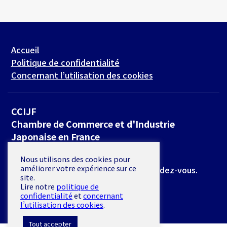
Accueil
Politique de confidentialité
Concernant l’utilisation des cookies
CCIJF
Chambre de Commerce et d'Industrie
Japonaise en France
19 rue de Milan 75009 Paris
Nous utilisons des cookies pour
améliorer votre expérience sur ce
*L’accès se fait exclusivement sur rendez-vous.
site.
Lire notre
politique de
E-mail :
secretariat@ccijf.asso.fr
confidentialité
et
concernant
l’utilisation des cookies
.
Tout accepter