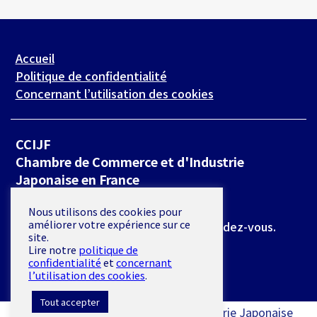
Accueil
Politique de confidentialité
Concernant l’utilisation des cookies
CCIJF
Chambre de Commerce et d'Industrie
Japonaise en France
19 rue de Milan 75009 Paris
Nous utilisons des cookies pour
améliorer votre expérience sur ce
*L’accès se fait exclusivement sur rendez-vous.
site.
Lire notre
politique de
E-mail :
secretariat@ccijf.asso.fr
confidentialité
et
concernant
l’utilisation des cookies
.
Tout accepter
© Chambre de Commerce et d'Industrie Japonaise